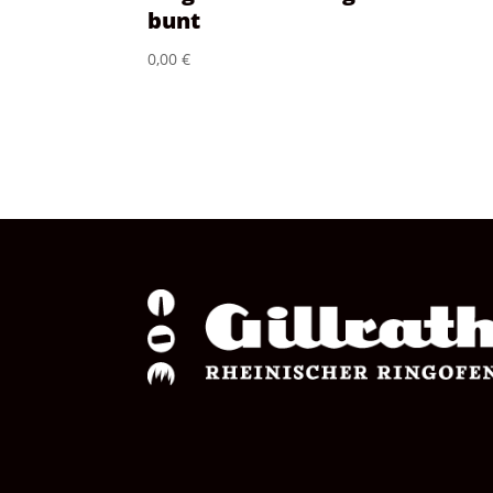
bunt
0,00
€