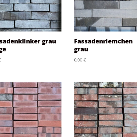
sadenklinker grau
Fassadenriemchen
ge
grau
€
0,00
€