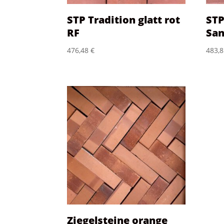
STP Tradition glatt rot
STP
RF
San
476,48
€
483,
Ziegelsteine orange